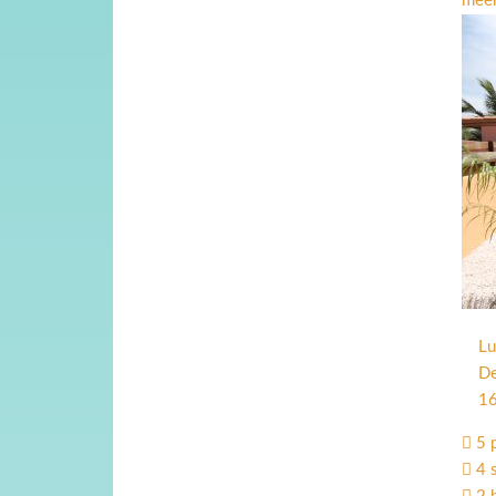
meer
Lu
De
16
5 
4 