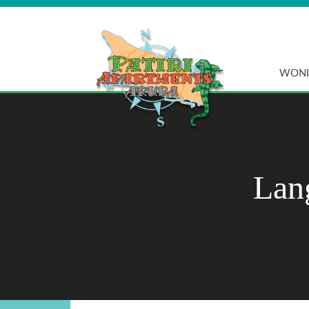
WONI
Lan