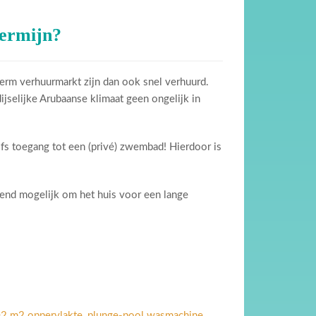
termijn?
term verhuurmarkt zijn dan ook snel verhuurd.
jselijke Arubaanse klimaat geen ongelijk in
fs toegang tot een (privé) zwembad! Hierdoor is
uitend mogelijk om het huis voor een lange
102 m2 oppervlakte, plunge-pool wasmachine