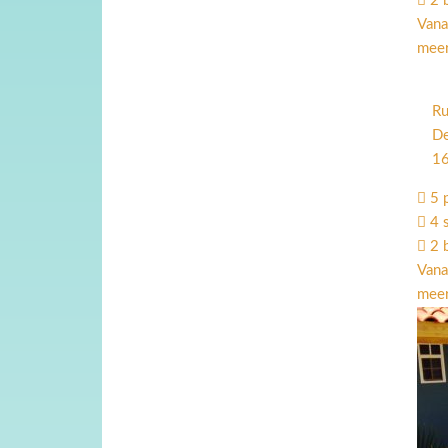
2 
Vana
meer
Ru
De
16
5 
4 
2 
Vana
meer