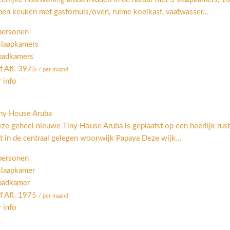
en keuken met gasfornuis/oven, ruime koelkast, vaatwasser...
personen
slaapkamers
badkamers
f Afl. 3975
/ per maand
 info
ny House Aruba
ze geheel nieuwe Tiny House Aruba is geplaatst op een heerlijk rus
gt in de centraal gelegen woonwijk Papaya Deze wijk...
personen
slaapkamer
badkamer
f Afl. 1975
/ per maand
 info