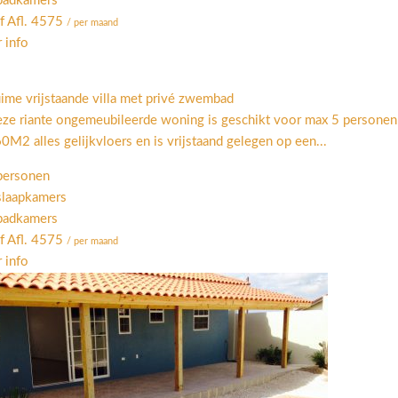
badkamers
f Afl. 4575
/ per maand
 info
ime vrijstaande villa met privé zwembad
ze riante ongemeubileerde woning is geschikt voor max 5 persone
0M2 alles gelijkvloers en is vrijstaand gelegen op een...
personen
slaapkamers
badkamers
f Afl. 4575
/ per maand
 info