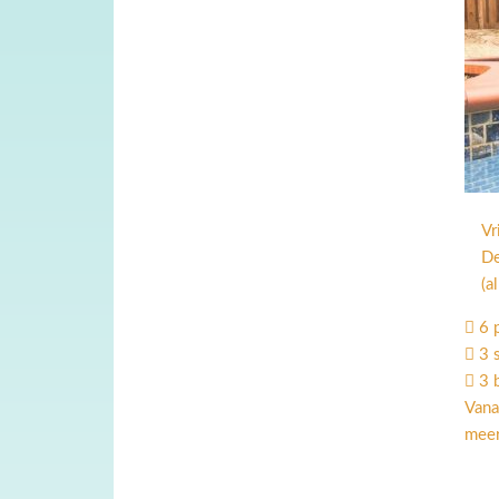
Vr
De
(a
6 
3 
3 
Vana
meer