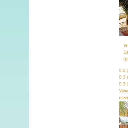
Vr
De
(a
6 
3 
3 
Vana
meer