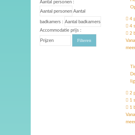
Aantal personen :
Op
Aantal
4 
badkamers :
4 
Accommodatie prijs :
2 
Vana
meer
Ti
De
li
2 
1 
1 
Vana
meer