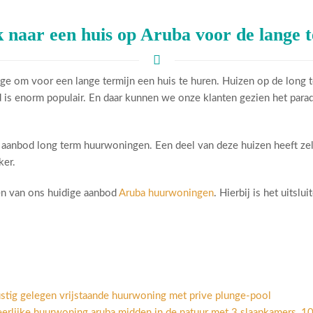
 naar een huis op Aruba voor de lange 
ge om voor een lange termijn een huis te huren. Huizen op de long 
s enorm populair. En daar kunnen we onze klanten gezien het paradi
m aanbod long term huurwoningen. Een deel van deze huizen heeft zel
ker.
den van ons huidige aanbod
Aruba huurwoningen
. Hierbij is het uitsl
stig gelegen vrijstaande huurwoning met prive plunge-pool
erlijke huurwoning aruba midden in de natuur met 3 slaapkamers, 